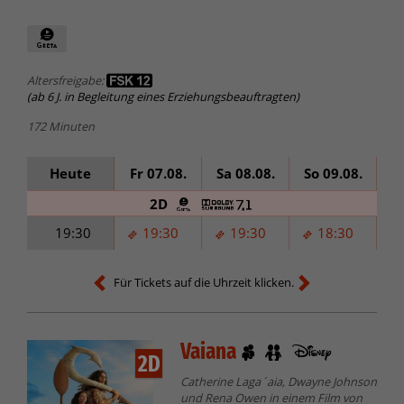
Altersfreigabe:
(ab 6 J. in Begleitung eines Erziehungsbeauftragten)
172 Minuten
Heute
Fr 07.08.
Sa 08.08.
So 09.08.
Mo
2D
19:30
19:30
19:30
18:30
Für Tickets auf die Uhrzeit klicken.
Vaiana
2D
Catherine Laga´aia, Dwayne Johnson
und Rena Owen in einem Film von