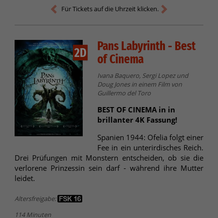
Für Tickets auf die Uhrzeit klicken.
Pans Labyrinth - Best
2D
of Cinema
Ivana Baquero, Sergi Lopez und
Doug Jones in einem Film von
Guillermo del Toro
BEST OF CINEMA in in
brillanter 4K Fassung!
Spanien 1944: Ofelia folgt einer
Fee in ein unterirdisches Reich.
Drei Prüfungen mit Monstern entscheiden, ob sie die
verlorene Prinzessin sein darf - während ihre Mutter
leidet.
Altersfreigabe:
114 Minuten