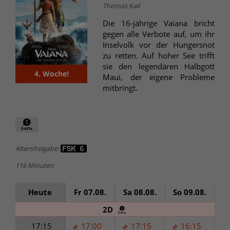
Thomas Kail
Die 16-jährige Vaiana bricht
gegen alle Verbote auf, um ihr
Inselvolk vor der Hungersnot
zu retten. Auf hoher See trifft
sie den legendären Halbgott
4. Woche!
Maui, der eigene Probleme
mitbringt.
Altersfreigabe:
116 Minuten
Heute
Fr 07.08.
Sa 08.08.
So 09.08.
Mo
2D
17:15
17:00
17:15
16:15