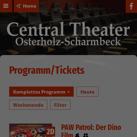
Home
Programm/Tickets
Komplettes Programm
Heute
Wochenende
Filter
PAW Patrol: Der Dino
2D
Film