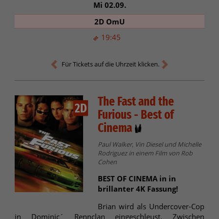
Mi 02.09.
2D OmU
19:45
Für Tickets auf die Uhrzeit klicken.
The Fast and the
2D
Furious - Best of
Cinema
Paul Walker, Vin Diesel und Michelle
Rodriguez in einem Film von Rob
Cohen
BEST OF CINEMA in in
brillanter 4K Fassung!
Brian wird als Undercover-Cop
in Dominic´ Rennclan eingeschleust. Zwischen