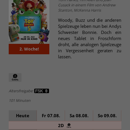
Cusack in einem Film von Andrew
Stanton, McKenna Harris
Woody, Buzz und die anderen
Spielzeuge leben nun bei Andys
Schwester Bonnie. Doch ein
neues Tablet in Froschform
droht, alle analogen Spielzeuge
2. Woche!
in Vergessenheit geraten zu
lassen.
Altersfreigabe:
101 Minuten
Heute
Fr 07.08.
Sa 08.08.
So 09.08.
Mo
2D