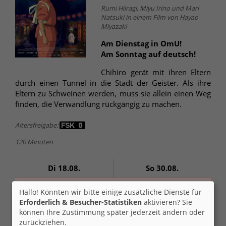
Rumi Hiiragi, Miyu Irino und Mari
Natsuki in einem Film von Hayao
Miyazaki
Am Dienstag in OmU!
Am Sonntag auf deutsch!
Chihiro gerät mit ihren Eltern
durch einen Tunnel in die Stadt der Geister. Als ihre
Eltern zu Schweinen werden, muss sie allein einen Weg
finden, die Verwandlung rückgängig zu machen.
Altersfreigabe:
120 Minuten
Di 18.08.
So 30.08.
2D
Hallo! Könnten wir bitte einige zusätzliche Dienste für
19:45
11:00
Erforderlich & Besucher-Statistiken
aktivieren? Sie
können Ihre Zustimmung später jederzeit ändern oder
zurückziehen.