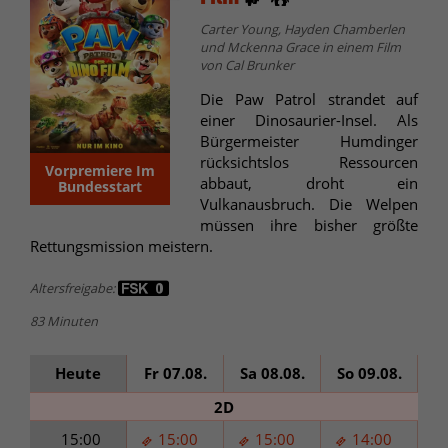
Carter Young, Hayden Chamberlen
und Mckenna Grace in einem Film
von Cal Brunker
Die Paw Patrol strandet auf
einer Dinosaurier-Insel. Als
Bürgermeister Humdinger
rücksichtslos Ressourcen
Vorpremiere Im
abbaut, droht ein
Bundesstart
Vulkanausbruch. Die Welpen
müssen ihre bisher größte
Rettungsmission meistern.
Altersfreigabe:
83 Minuten
Heute
Fr 07.08.
Sa 08.08.
So 09.08.
Mo
2D
15:00
15:00
15:00
14:00