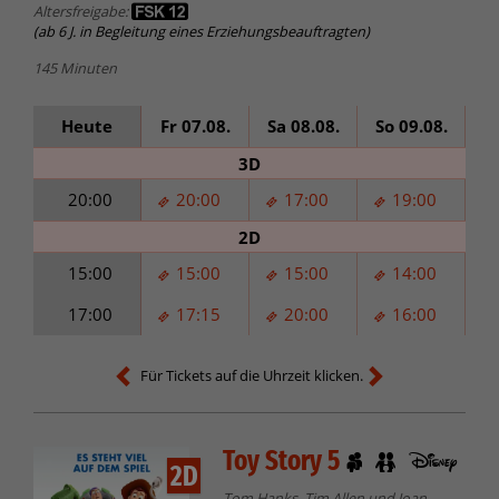
Altersfreigabe:
(ab 6 J. in Begleitung eines Erziehungsbeauftragten)
145 Minuten
Heute
Fr 07.08.
Sa 08.08.
So 09.08.
Mo
3D
20:00
20:00
17:00
19:00
2D
15:00
15:00
15:00
14:00
17:00
17:15
20:00
16:00
Für Tickets auf die Uhrzeit klicken.
Toy Story 5
2D
Tom Hanks, Tim Allen und Joan