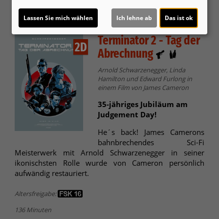
Für Tickets auf die Uhrzeit klicken.
Lassen Sie mich wählen
Ich lehne ab
Das ist ok
Terminator 2 - Tag der
2D
Abrechnung
Arnold Schwarzenegger, Linda
Hamilton und Edward Furlong in
einem Film von James Cameron
35-jähriges Jubiläum am
Judgement Day!
He´s back! James Camerons
bahnbrechendes Sci-Fi
Meisterwerk mit Arnold Schwarzenegger in seiner
ikonischsten Rolle wurde von Cameron persönlich
aufwändig restauriert.
Altersfreigabe:
136 Minuten