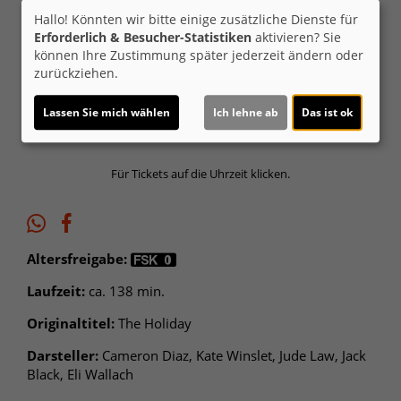
Iris.
Hallo! Könnten wir bitte einige zusätzliche Dienste für
Erforderlich & Besucher-Statistiken
aktivieren? Sie
können Ihre Zustimmung später jederzeit ändern oder
Di 01.12.
zurückziehen.
2D
Lassen Sie mich wählen
Ich lehne ab
Das ist ok
19:45
Für Tickets auf die Uhrzeit klicken.
Altersfreigabe:
Laufzeit:
ca. 138 min.
Originaltitel:
The Holiday
Darsteller:
Cameron Diaz, Kate Winslet, Jude Law, Jack
Black, Eli Wallach