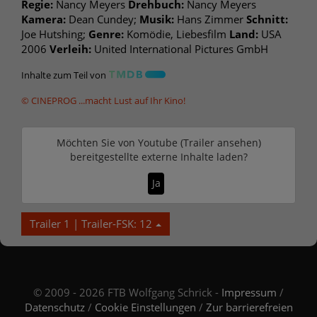
Regie:
Nancy Meyers
Drehbuch:
Nancy Meyers
Kamera:
Dean Cundey;
Musik:
Hans Zimmer
Schnitt:
Joe Hutshing;
Genre:
Komödie, Liebesfilm
Land:
USA
2006
Verleih:
United International Pictures GmbH
Inhalte zum Teil von
© CINEPROG ...macht Lust auf Ihr Kino!
Möchten Sie von
Youtube (Trailer ansehen)
bereitgestellte externe Inhalte laden?
Ja
Trailer 1 | Trailer-FSK: 12
© 2009 - 2026 FTB Wolfgang Schrick -
Impressum
/
Datenschutz
/
Cookie Einstellungen
/
Zur barrierefreien