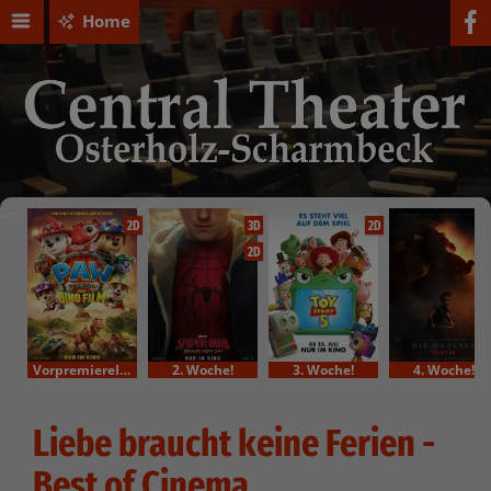
Home
2D
3D
2D
2D
VorpremiereIm Bundesstart
2. Woche!
3. Woche!
4. Woche!
Liebe braucht keine Ferien -
Best of Cinema