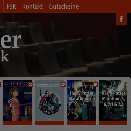
o
FSK
Kontakt
Gutscheine
D
2D
2D
2D
2D