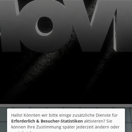
Hallo! Könnten wir bitte einige zusätzliche Dienste für
Erforderlich & Besucher-Statistiken
aktivieren? Sie
können Ihre Zustimmung später jederzeit ändern oder