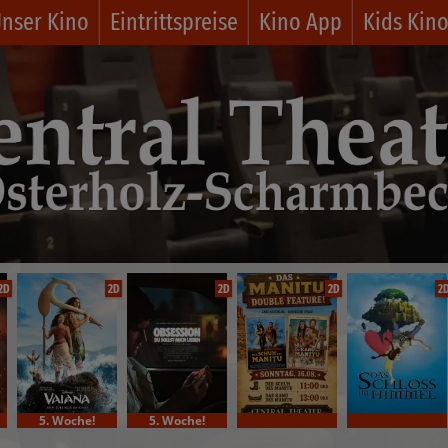
nser Kino
Eintrittspreise
Kino App
Kids Kin
2D
2D
2D
2D
2
5. Woche!
5. Woche!