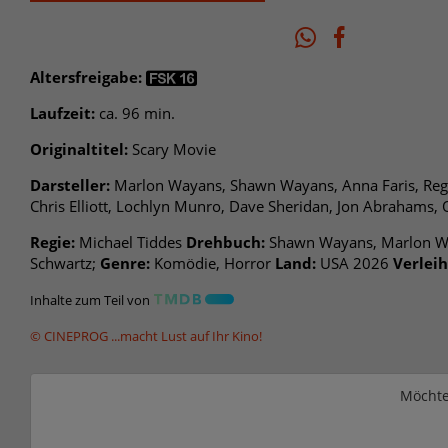
Altersfreigabe:
Laufzeit:
ca. 96 min.
Originaltitel:
Scary Movie
Darsteller:
Marlon Wayans, Shawn Wayans, Anna Faris, Regin
Chris Elliott, Lochlyn Munro, Dave Sheridan, Jon Abrahams
Regie:
Michael Tiddes
Drehbuch:
Shawn Wayans, Marlon Wa
Schwartz;
Genre:
Komödie, Horror
Land:
USA 2026
Verleih
Inhalte zum Teil von
© CINEPROG ...macht Lust auf Ihr Kino!
Möchte