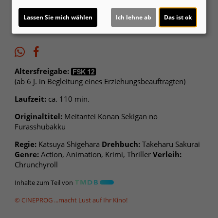
Lassen Sie mich wählen
Ich lehne ab
Das ist ok
Altersfreigabe:
(ab 6 J. in Begleitung eines Erziehungsbeauftragten)
Laufzeit:
ca. 110 min.
Originaltitel:
Meitantei Konan Sekigan no
Furasshubakku
Regie:
Katsuya Shigehara
Drehbuch:
Takeharu Sakurai
Genre:
Action, Animation, Krimi, Thriller
Verleih:
Chrunchyroll
Inhalte zum Teil von
© CINEPROG ...macht Lust auf Ihr Kino!