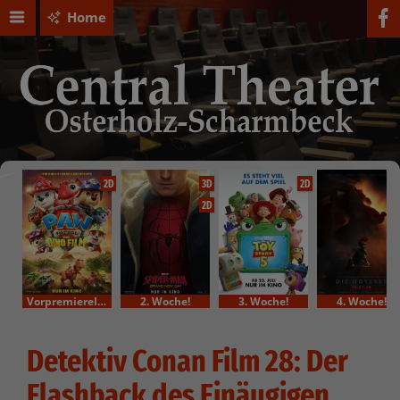
Home
2D
3D
2D
2D
VorpremiereIm Bundesstart
2. Woche!
3. Woche!
4. Woche!
Detektiv Conan Film 28: Der
Flashback des Einäugigen