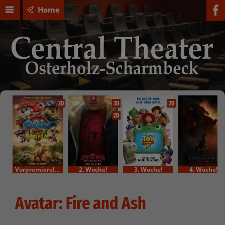
Home
2D
3D
2D
2D
VorpremiereIm Bundesstart
2. Woche!
3. Woche!
4. Woche!
Avatar: Fire and Ash