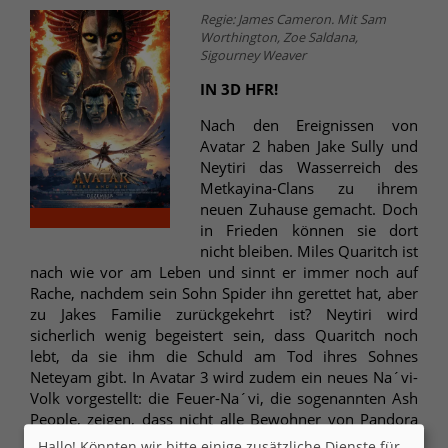
Regie: James Cameron. Mit Sam
Worthington, Zoe Saldana,
Sigourney Weaver
IN 3D HFR!
Nach den Ereignissen von
Avatar 2 haben Jake Sully und
Neytiri das Wasserreich des
Metkayina-Clans zu ihrem
neuen Zuhause gemacht. Doch
in Frieden können sie dort
nicht bleiben. Miles Quaritch ist
nach wie vor am Leben und sinnt er immer noch auf
Rache, nachdem sein Sohn Spider ihn gerettet hat, aber
zu Jakes Familie zurückgekehrt ist? Neytiri wird
sicherlich wenig begeistert sein, dass Quaritch noch
lebt, da sie ihm die Schuld am Tod ihres Sohnes
Neteyam gibt. In Avatar 3 wird zudem ein neues Na´vi-
Volk vorgestellt: die Feuer-Na´vi, die sogenannten Ash
People, zeigen, dass nicht alle Bewohner von Pandora
gutherzig sind. Der dritte Teil der Avatar-Reihe knüpft
Hallo! Könnten wir bitte einige zusätzliche Dienste für