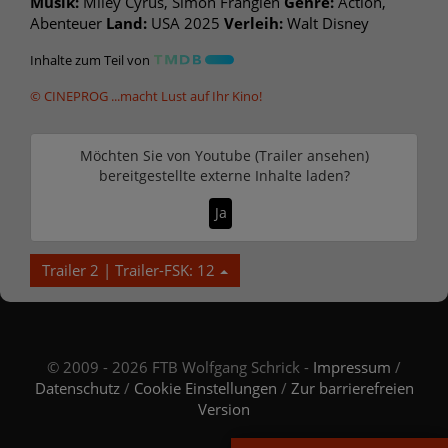
Musik:
Miley Cyrus, Simon Franglen
Genre:
Action,
Abenteuer
Land:
USA 2025
Verleih:
Walt Disney
Inhalte zum Teil von
© CINEPROG ...macht Lust auf Ihr Kino!
Möchten Sie von
Youtube (Trailer ansehen)
bereitgestellte externe Inhalte laden?
Ja
Trailer 2 | Trailer-FSK: 12
© 2009 - 2026 FTB Wolfgang Schrick -
Impressum
/
Datenschutz
/
Cookie Einstellungen
/
Zur barrierefreien
Version