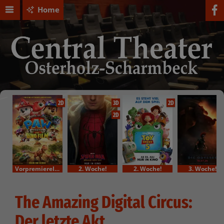
Home
2D
3D
2D
2D
VorpremiereIm Bundesstart
2. Woche!
2. Woche!
3. Woche!
The Amazing Digital Circus:
Der letzte Akt