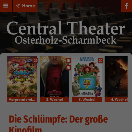
Home
2D
3D
2D
2D
VorpremiereIm Bundesstart
2. Woche!
3. Woche!
4. Woche!
Die Schlümpfe: Der große
Kinofilm