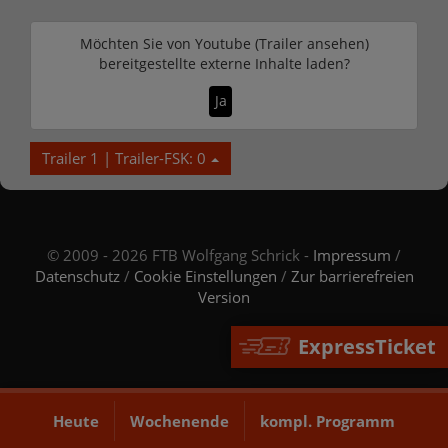
Möchten Sie von
Youtube (Trailer ansehen)
bereitgestellte externe Inhalte laden?
Ja
Trailer 1 | Trailer-FSK: 0
© 2009 - 2026 FTB Wolfgang Schrick -
Impressum
/
Datenschutz
/
Cookie Einstellungen
/
Zur barrierefreien
Version
ExpressTicket
Heute
Wochenende
kompl. Programm