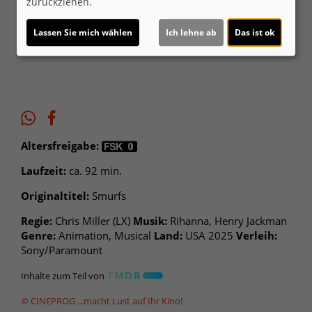
zurückziehen.
Lassen Sie mich wählen
Ich lehne ab
Das ist ok
Ticket-Alarm
Altersfreigabe:
Laufzeit:
ca. 92 min.
Originaltitel:
Smurfs
Regie:
Chris Miller (LX)
Musik:
Rihanna, Henry Jackman
Genre:
Animation, Musical
Land:
USA 2025
Verleih:
Sony/Paramount
Inhalte zum Teil von
© CINEPROG ...macht Lust auf Ihr Kino!