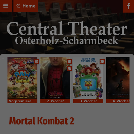
Home
2D
3D
2D
2D
VorpremiereIm Bundesstart
2. Woche!
3. Woche!
4. Woche!
Mortal Kombat 2