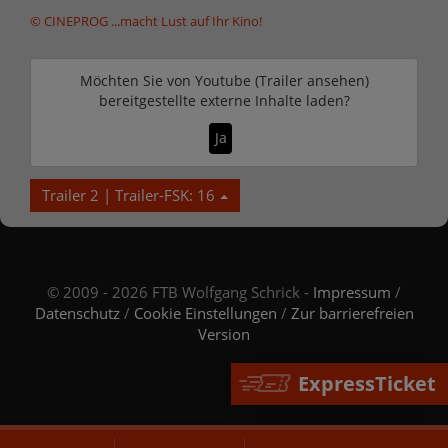
© CINEPROG ...macht Lust auf Ihr Kino!
Möchten Sie von
Youtube (Trailer ansehen)
bereitgestellte externe Inhalte laden?
Ja
Trailer 2 | Trailer-FSK: 16
© 2009 - 2026 FTB Wolfgang Schrick -
Impressum
/
Datenschutz
/
Cookie Einstellungen
/
Zur barrierefreien
Version
ExpressTicket