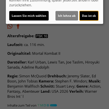
können Ihre Zustimmung später jederzeit ändern oder
zurückziehen.
Lassen Sie mich wählen
Ich lehne ab
Das ist ok
Altersfreigabe:
Laufzeit:
ca. 116 min.
Originaltitel:
Mortal Kombat II
Darsteller:
Karl Urban, Lewis Tan, Joe Taslim, Hiroyuki
Sanada, Adeline Rudolph
Regie:
Simon McQuoid
Drehbuch:
Jeremy Slater, Ed
Boon, John Tobias
Kamera:
Stephen F. Windon;
Musik:
Benjamin Wallfisch
Schnitt:
Stuart Levy;
Genre:
Action,
Fantasy, Abenteuer
Land:
USA 2026
Verleih:
Warner
Bros Int´l
Inhalte zum Teil von